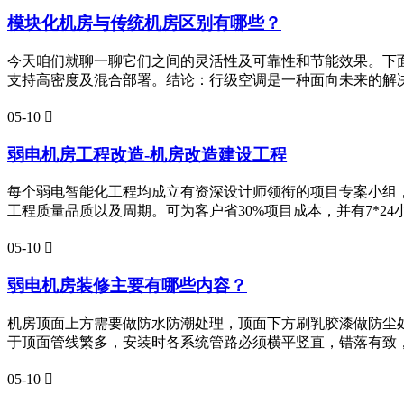
模块化机房与传统机房区别有哪些？
今天咱们就聊一聊它们之间的灵活性及可靠性和节能效果。下
支持高密度及混合部署。结论：行级空调是一种面向未来的解决
05-10

弱电机房工程改造-机房改造建设工程
每个弱电智能化工程均成立有资深设计师领衔的项目专案小组，
工程质量品质以及周期。可为客户省30%项目成本，并有7*2
05-10

弱电机房装修主要有哪些内容？
机房顶面上方需要做防水防潮处理，顶面下方刷乳胶漆做防尘
于顶面管线繁多，安装时各系统管路必须横平竖直，错落有致
05-10
