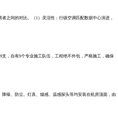
两者之间的对比。（1）灵活性：行级空调匹配数据中心演进，
师9支，自有9个专业施工队伍，工程绝不外包，严格施工，确保
、降噪、防尘。灯具、烟感、温感探头等均安装在机房顶面，由