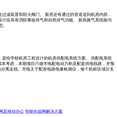
过滤装置和防火阀门。 新房还有通过的管道送到机房内部，
设计应具有消防事故排气和自然排气功能。 新风换气系统能与
态。
是给学校机房工程设计的机房供配电系统方案。 供配电系统
成本考虑，本期项目只做市电配电动力柜及配套供电线路，并预
电分离走线。市电主干配有电路电量检测仪，每个机柜区域分支
网及移动办公
智能化组网解决方案