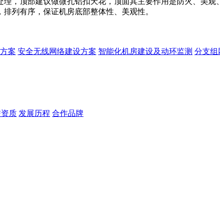
处理，顶部建议做微孔铝扣天花，顶面其主要作用是防火、美观
，排列有序，保证机房底部整体性、美观性。
方案
安全无线网络建设方案
智能化机房建设及动环监测
分支组
誉资质
发展历程
合作品牌
ore