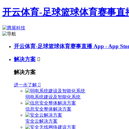
开云体育-足球篮球体育赛事直播 App
开云体育-足球篮球体育赛事直播 App - App Stor
解决方案

解决方案
进一步了解

弱电系统建设及智能化系统
信息安全整体解决方案
安全云解决方案