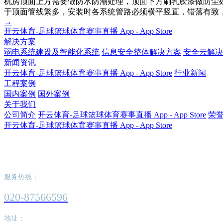
机房顶面上方需要做防水防潮处理，顶面下方刷乳胶漆做防尘
于顶面管线繁多，安装时各系统管路必须横平竖直，错落有致
→
开云体育-足球篮球体育赛事直播 App - App Store
解决方案
弱电系统建设及智能化系统
信息安全整体解决方案
安全云解决
新闻资讯
开云体育-足球篮球体育赛事直播 App - App Store
行业新闻
工程案例
国内案例
国外案例
关于我们
公司简介
开云体育-足球篮球体育赛事直播 App - App Store
荣
开云体育-足球篮球体育赛事直播 App - App Store
开云体育-足球篮球体育赛事直播 App - App St
服务热线：
020-87566596
地址：