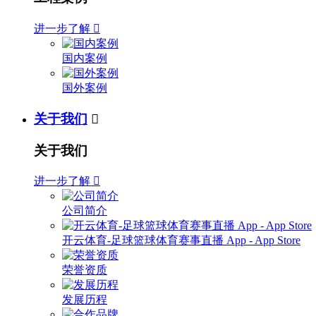
进一步了解

国内案例
国外案例
关于我们

关于我们
进一步了解

公司简介
开云体育-足球篮球体育赛事直播 App - App Store
荣誉资质
发展历程